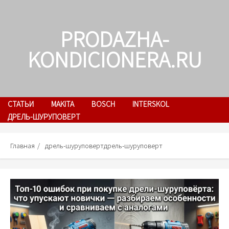
Skip
to
PRODAZHA-
content
KONDICIONERA.RU
СТАТЬИ
MAKITA
BOSCH
INTERSKOL
ДРЕЛЬ-ШУРУПОВЕРТ
Главная
дрель-шуруповертдрель-шуруповерт