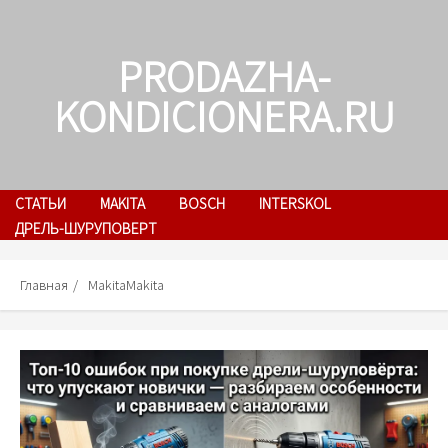
Skip
to
PRODAZHA-
content
KONDICIONERA.RU
СТАТЬИ
MAKITA
BOSCH
INTERSKOL
ДРЕЛЬ-ШУРУПОВЕРТ
Главная
MakitaMakita