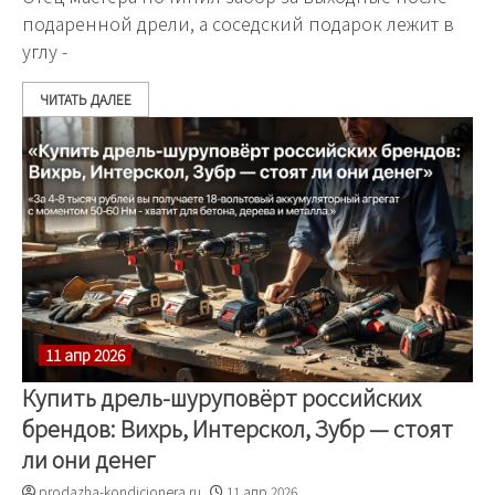
подаренной дрели, а соседский подарок лежит в
углу -
ЧИТАТЬ ДАЛЕЕ
11 апр 2026
Купить дрель-шуруповёрт российских
брендов: Вихрь, Интерскол, Зубр — стоят
ли они денег
prodazha-kondicionera.ru
11 апр 2026